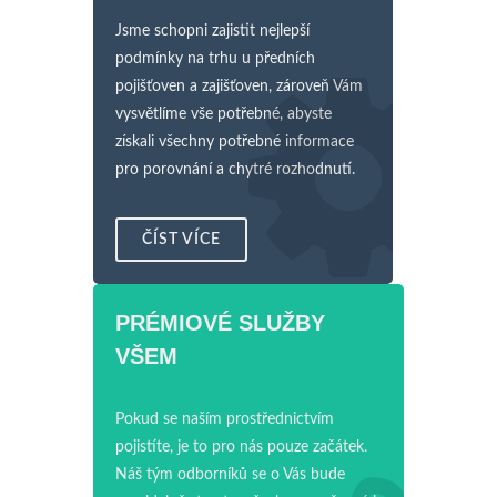
Jsme schopni zajistit nejlepší
podmínky na trhu u předních
pojišťoven a zajišťoven, zároveň Vám
vysvětlíme vše potřebné, abyste
získali všechny potřebné informace
pro porovnání a chytré rozhodnutí.
ČÍST VÍCE
PRÉMIOVÉ SLUŽBY
VŠEM
Pokud se naším prostřednictvím
pojistíte, je to pro nás pouze začátek.
Náš tým odborníků se o Vás bude