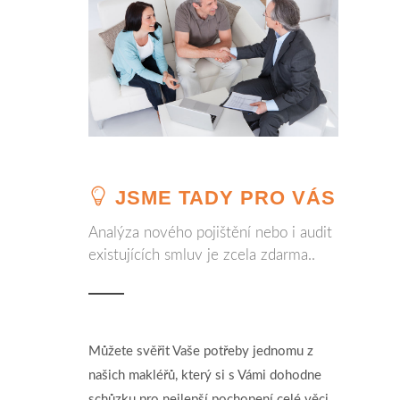
JSME TADY PRO VÁS
Analýza nového pojištění nebo i audit
existujících smluv je zcela zdarma..
Můžete svěřit Vaše potřeby jednomu z
našich makléřů, který si s Vámi dohodne
schůzku pro nejlepší pochopení celé věci.