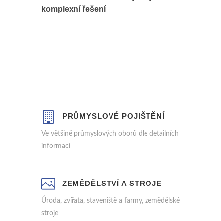
komplexní řešení
PODNIKATELÉ A
ODPOVĚDNOST
Malé, střední nebo velké společnosti a
odpovědnost
PRŮMYSLOVÉ POJIŠTĚNÍ
Ve většině průmyslových oborů dle detailních
informací
ZEMĚDĚLSTVÍ A STROJE
Úroda, zvířata, staveniště a farmy, zemědělské
stroje