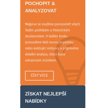
POCHOPIT &
ANALYZOVAT
Nejprve se snažíme porozumět všech
Vašim potřebám a historickým
zkušenostem. V dalším kroku
posoudíme Vaší novou poptávku
nebo existující smlouvy a připravíme
detailní analýzu, která bude
odrazovým můstkem.
ČÍST VÍCE
ZÍSKAT NEJLEPŠÍ
NABÍDKY