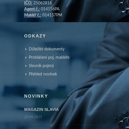
IČO:
25062816
Agent č.:
014156PA
Makléř č.:
014157PM
ODKAZY
Důležité dokumenty
Prohlášení poj. makléře
Slovník pojmů
Přehled novinek
NOVINKY
MAGAZIN SLAVIA
29.09.2025