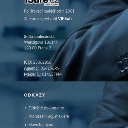
Pojišťovací makléř od r. 2001
© iSure.cz, vytvořil
VIPSoft
Sídlo společnosti:
Wenzigova 1861/7
120 00 Praha 2
IČO:
25062816
Agent č.:
014156PA
Makléř č.:
014157PM
ODKAZY
Důležité dokumenty
Prohlášení poj. makléře
Slovník pojmů