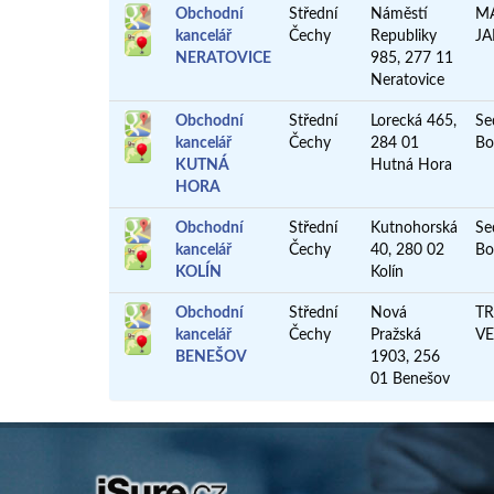
Obchodní
Střední
Náměstí
M
kancelář
Čechy
Republiky
J
NERATOVICE
985, 277 11
Neratovice
Obchodní
Střední
Lorecká 465,
Se
kancelář
Čechy
284 01
Bo
KUTNÁ
Hutná Hora
HORA
Obchodní
Střední
Kutnohorská
Se
kancelář
Čechy
40, 280 02
Bo
KOLÍN
Kolín
Obchodní
Střední
Nová
T
kancelář
Čechy
Pražská
V
BENEŠOV
1903, 256
01 Benešov