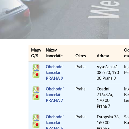
Mapy
Název
Od
G/S
kanceláře
Okres
Adresa
os
Obchodní
Praha
Vysočanská
In
kancelář
382/20, 190
Pe
PRAHA 9
00 Praha 9
Obchodní
Praha
Osadní
Ing
kancelář
716/37a,
Be
PRAHA 7
170 00
Le
Praha 7
Obchodní
Praha
Evropská 73,
Se
kancelář
160 00
Bo
PRAHA 6
Praha 6