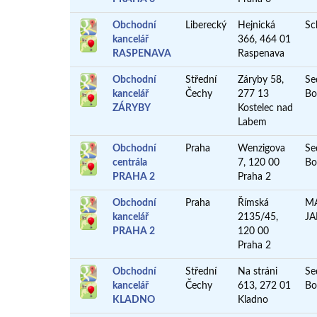
Obchodní
Liberecký
Hejnická
Sc
kancelář
366, 464 01
RASPENAVA
Raspenava
Obchodní
Střední
Záryby 58,
Se
kancelář
Čechy
277 13
Bo
ZÁRYBY
Kostelec nad
Labem
Obchodní
Praha
Wenzigova
Se
centrála
7, 120 00
Bo
PRAHA 2
Praha 2
Obchodní
Praha
Římská
M
kancelář
2135/45,
J
PRAHA 2
120 00
Praha 2
Obchodní
Střední
Na stráni
Se
kancelář
Čechy
613, 272 01
Bo
KLADNO
Kladno