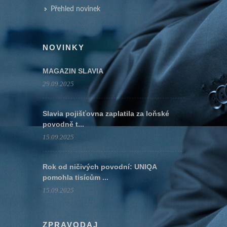
Přehled novinek
NOVINKY
MAGAZIN SLAVIA
29.09.2025
Slavia pojišťovna zaplatila za loňské
povodně t...
15.09.2025
Rok od ničivých povodní: UNIQA
pomohla tisícům ...
15.09.2025
ZPRAVODAJ