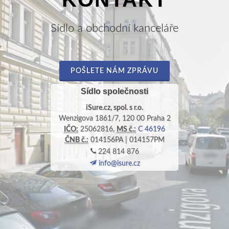
Sídlo a obchodní kanceláře
POŠLETE NÁM ZPRÁVU
Sídlo společnosti
iSure.cz, spol. s r.o.
Wenzigova 1861/7, 120 00 Praha 2
IČO:
25062816,
MS č.:
C 46196
ČNB č.:
014156PA | 014157PM
224 814 876
info@isure.cz