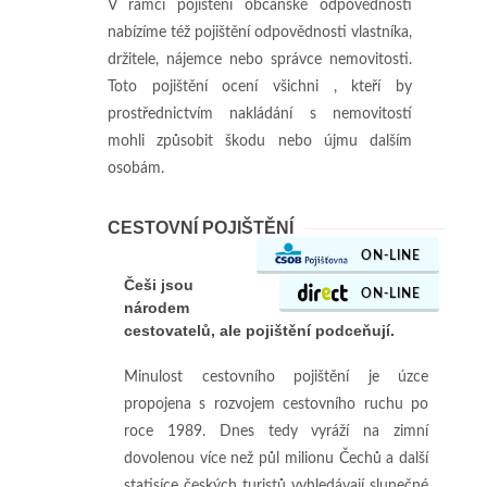
V rámci pojištění občanské odpovědnosti
nabízíme též pojištění odpovědnosti vlastníka,
držitele, nájemce nebo správce nemovitosti.
Toto pojištění ocení všichni , kteří by
prostřednictvím nakládání s nemovitostí
mohli způsobit škodu nebo újmu dalším
osobám.
CESTOVNÍ POJIŠTĚNÍ
ON-LINE
Češi jsou
ON-LINE
národem
cestovatelů, ale pojištění podceňují.
Minulost cestovního pojištění je úzce
propojena s rozvojem cestovního ruchu po
roce 1989. Dnes tedy vyráží na zimní
dovolenou více než půl milionu Čechů a další
statisíce českých turistů vyhledávají slunečné