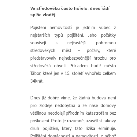
Ve středověku často hořelo, dnes řádí
spíše zloději
Pojištění nemovitosti je jedním vůbec z
nejstarších typů pojištění. Jeho počátky
souvisejí s nejčastější pohromou
středověkých měst – požáry, které
představovaly nejnebezpečnější hrozbu pro
středověká obydlí. Příkladem budiž město
Tábor, které jen v 15. století vyhořelo celkem
34krát.
Dnes již dobře víme, že žádná budova není
pro zloděje nedobytná a že naše domovy
většinou neodolají přírodním katastrofám bez
poškození. Proto je rozumné, uzavřít si takový
druh pojištění, který tato rizika eliminuje.
Pojištění domácnosti a nemovitosti, z něhož