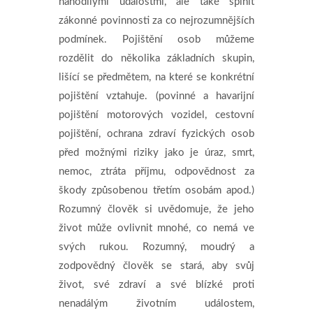
nahodilými událostmi, ale také splnit
zákonné povinnosti za co nejrozumnějších
podmínek. Pojištění osob můžeme
rozdělit do několika základních skupin,
lišící se předmětem, na které se konkrétní
pojištění vztahuje. (povinné a havarijní
pojištění motorových vozidel, cestovní
pojištění, ochrana zdraví fyzických osob
před možnými riziky jako je úraz, smrt,
nemoc, ztráta příjmu, odpovědnost za
škody způsobenou třetím osobám apod.)
Rozumný člověk si uvědomuje, že jeho
život může ovlivnit mnohé, co nemá ve
svých rukou. Rozumný, moudrý a
zodpovědný člověk se stará, aby svůj
život, své zdraví a své blízké proti
nenadálým životním událostem,