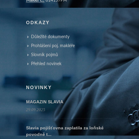
Makléř č.:
014157PM
ODKAZY
Důležité dokumenty
Prohlášení poj. makléře
Slovník pojmů
Přehled novinek
NOVINKY
MAGAZIN SLAVIA
29.09.2025
Slavia pojišťovna zaplatila za loňské
povodně t...