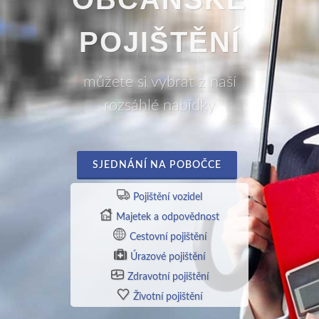
POJIŠTĚNÍ
můžete si vybrat z naší
rozsáhlé nabídky
SJEDNÁNÍ NA POBOČCE
Pojištění vozidel
Majetek a odpovědnost
Cestovní pojištění
Úrazové pojištění
Zdravotní pojištění
Životní pojištění