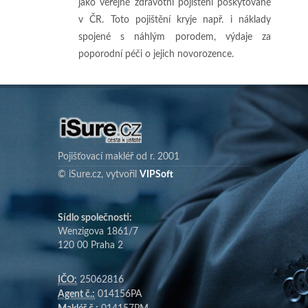
jako veřejné zdravotní pojištění poskytované
v ČR. Toto pojištění kryje např. i náklady
spojené s náhlým porodem, výdaje za
poporodní péči o jejich novorozence.
Pojišťovací makléř od r. 2001
© iSure.cz, vytvořil
VIPSoft
Sídlo společnosti:
Wenzigova 1861/7
120 00 Praha 2
IČO:
25062816
Agent č.:
014156PA